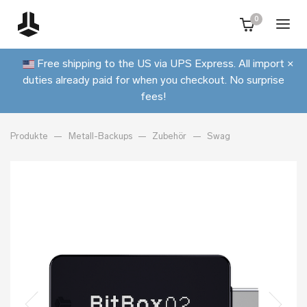
0
Free shipping to the US via UPS Express. All import
×
duties already paid for when you checkout. No surprise
fees!
Produkte
Metall-Backups
Zubehör
Swag