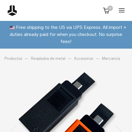
0
Free shipping to the US via UPS Express. All import
×
duties already paid for when you checkout. No surprise
fees!
Productos
Resplados de metal
Accesorios
Mercancía