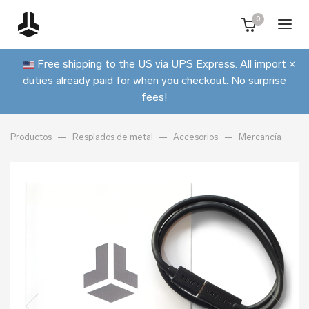
0
Free shipping to the US via UPS Express. All import
×
duties already paid for when you checkout. No surprise
fees!
Productos
Resplados de metal
Accesorios
Mercancía