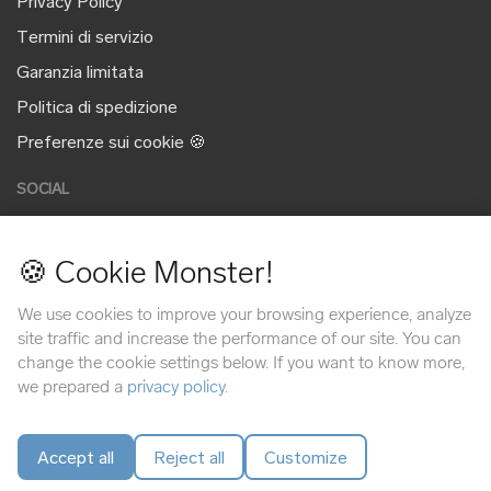
Privacy Policy
Termini di servizio
Garanzia limitata
Politica di spedizione
Preferenze sui cookie 🍪
SOCIAL
🍪 Cookie Monster!
METODI DI PAGAMENTO
We use cookies to improve your browsing experience, analyze
site traffic and increase the performance of our site. You can
change the cookie settings below. If you want to know more,
we prepared a
privacy policy
.
Accept all
Reject all
Customize