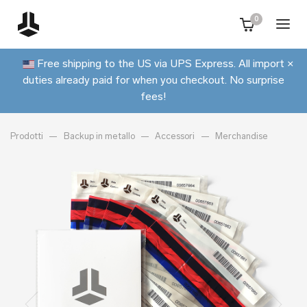
0
Free shipping to the US via UPS Express. All import
×
duties already paid for when you checkout. No surprise
fees!
Prodotti
Backup in metallo
Accessori
Merchandise