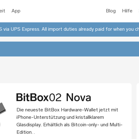
eit
App
Blog
Hilfe
 via UPS Express. All import duties already paid for when you c
Die neueste BitBox Hardware-Wallet jetzt mit
iPhone-Unterstützung und kristallklarem
Glasdisplay. Erhältlich als Bitcoin-only- und Multi-
Edition. .