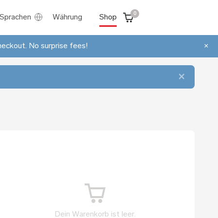
0
Sprachen
Währung
Shop
heckout. No surprise fees!
×
×
Dein Warenkorb ist leer.