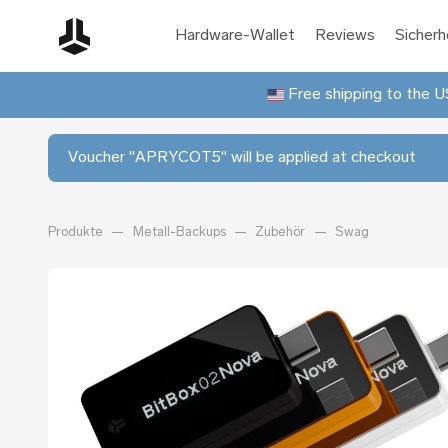
Hardware-Wallet
Reviews
Sicherh
Free shipping to the US
Voucher "APRYCOT5" will be applied at checkout
Produkte
Metall-Backups
Zubehör
Swag