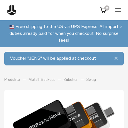
0
Free shipping to the US via UPS Express. All import
×
duties already paid for when you checkout. No surprise
fees!
×
Voucher "JENS" will be applied at checkout
Produkte
Metall-Backups
Zubehör
Swag