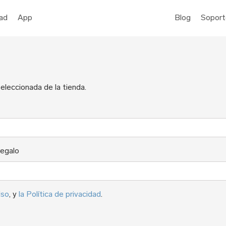
ad
App
Blog
Soport
leccionada de la tienda.
regalo
lso
, y
la Política de privacidad
.