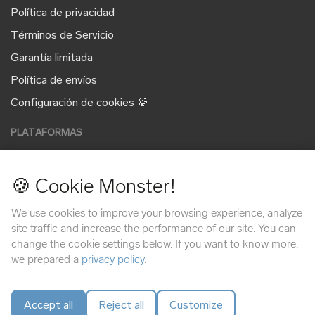
Política de privacidad
Términos de Servicio
Garantía limitada
Política de envíos
Configuración de cookies 🍪
PLATAFORMAS
🍪 Cookie Monster!
MÉTODOS DE PAGO
We use cookies to improve your browsing experience, analyze
site traffic and increase the performance of our site. You can
change the cookie settings below. If you want to know more,
we prepared a
privacy policy
.
Accept all
Reject all
Customize