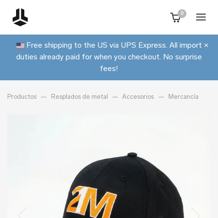
0
Free shipping to the US via UPS Express. All import
×
duties already paid for when you checkout. No surprise
fees!
Productos
Resplados de metal
Accesorios
Mercancía