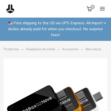
0
Free shipping to the US via UPS Express. All import
×
duties already paid for when you checkout. No surprise
fees!
Productos
Resplados de metal
Accesorios
Mercancía